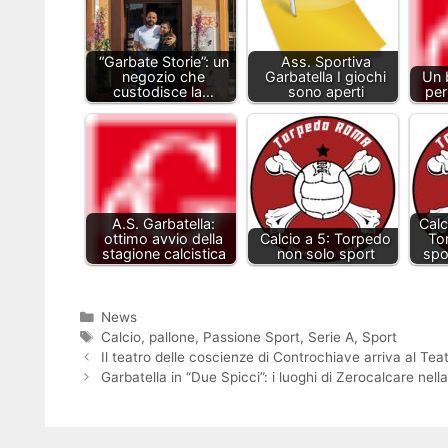
“Garbate Storie”: un
Ass. Sportiva
negozio che
Garbatella I giochi
Un b
custodisce la…
sono aperti
per
A.S. Garbatella:
Calc
ottimo avvio della
Calcio a 5: Torpedo
To
stagione calcistica
non solo sport
spo
Categorie
News
Tag
Calcio
,
pallone
,
Passione Sport
,
Serie A
,
Sport
Il teatro delle coscienze di Controchiave arriva al Te
Garbatella in “Due Spicci”: i luoghi di Zerocalcare nell