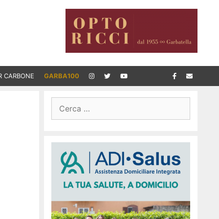
R CARBONE
GARBA100
Ricerca
per: