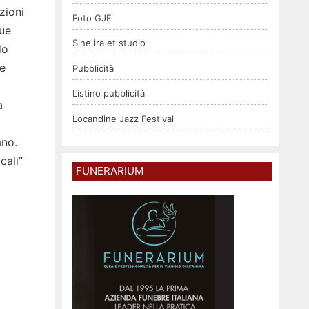
zioni
Foto GJF
due
Sine ira et studio
do
re
Pubblicità
Listino pubblicità
a
Locandine Jazz Festival
ano.
cali”
FUNERARIUM