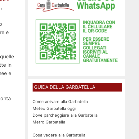
,
o
re e
 quelle
tte in
nee e
GUIDA DELLA GARBATELLA
conta
Come arrivare alla Garbatella
Meteo Garbatella oggi
Dove parcheggiare alla Garbatella
Metro Garbatella
Cosa vedere alla Garbatella