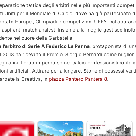
parazione tattica degli arbitri nelle più importanti competi
ati Uniti per il Mondiale di Calcio, dove ha già partecipato 
ffrontato Europei, Olimpiadi e competizioni UEFA, collaboran
 aspiranti match analyst. Insieme alla moglie gestisce inolt
ndente nel cuore della Garbatella.
l’arbitro di Serie A Federico La Penna
, protagonista di un
l 2018 ha ricevuto il Premio Giorgio Bernardi come miglior
li anni il proprio percorso nel calcio professionistico itali
 artificiali. Attirare per allungare. Storie di possessi verti
rbatella Creativa, in
piazza Pantero Pantera 8
.