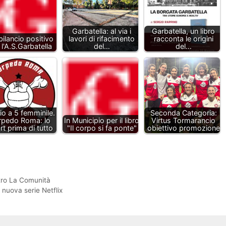
Garbatella: al via i
Garbatella, un libro
ilancio positivo
lavori di rifacimento
racconta le origini
 l'A.S.Garbatella
del…
del…
io a 5 femminile.
Seconda Categoria:
rpedo Roma: lo
In Municipio per il libro
Virtus Tormarancio
rt prima di tutto
"Il corpo si fa ponte"
obiettivo promozione
atro La Comunità
a nuova serie Netflix