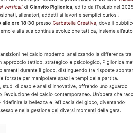
si verticali
di
Gianvito Piglionica
, edito da iTesLab nel 2025
nati, allenatori, addetti ai lavori e semplici curiosi.
 alle ore 18:30
presso
Garbatella Creativa
, dove il pubblic
rno e alla sua continua evoluzione tattica, insieme all’auto
transizioni nel calcio moderno, analizzando la differenza tra
o un approccio tattico, strategico e psicologico, Piglionica me
biamenti durante il gioco, distinguendo tra risposte sponta
te e forzate per manipolare spazi e tempi della partita.
, studi di caso e analisi innovative, offrendo uno sguardo
o l’evoluzione del calcio contemporaneo. Un’opera che rac
 ridefinire la bellezza e l’efficacia del gioco, diventando
sesso e nella gestione dei diversi momenti della gara.