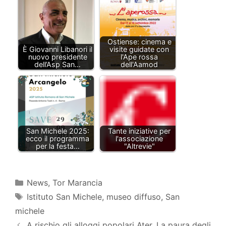
Ostiense: cinema e
È Giovanni Libanori il
visite guidate con
nuovo presidente
l'Ape rossa
dell’Asp San…
dell'Aamod
San Michele 2025:
Tante iniziative per
ecco il programma
l'associazione
per la festa…
"Altrevie"
Categorie
News
,
Tor Marancia
Tag
Istituto San Michele
,
museo diffuso
,
San
michele
A rischio gli alloggi popolari Ater. La paura degli