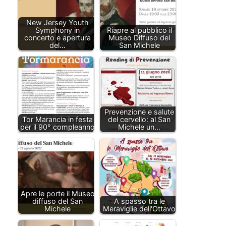
New Jersey Youth
Symphony in
Riapre al pubblico il
concerto e apertura
Museo Diffuso del
del…
San Michele
Prevenzione e salute
Tor Marancia in festa
del cervello: al San
per il 90° compleanno
Michele un…
Apre le porte il Museo
diffuso del San
A spasso tra le
Michele
Meraviglie dell'Ottavo