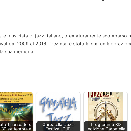
ta e musicista di jazz italiano, prematuramente scomparso n
tival dal 2009 al 2016. Preziosa è stata la sua collaborazion
la sua memoria.
ato il concerto di
Garbatella-Jazz-
Programma XIX
 30 settembre al
Festival-GJF-
edizione Garbatella