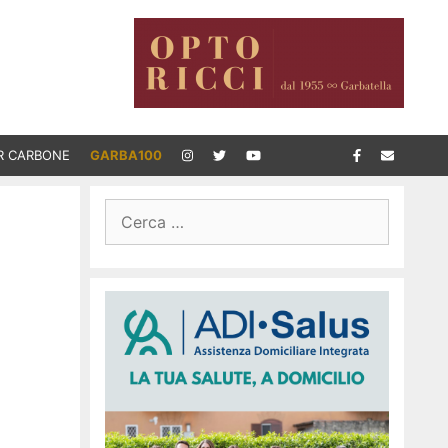
R CARBONE
GARBA100
Ricerca
per: