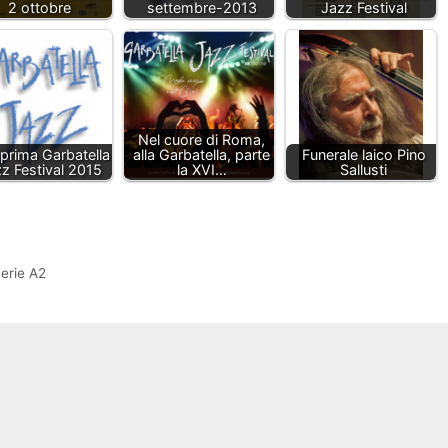
2 ottobre
settembre-2013
Jazz Festival
Nel cuore di Roma,
prima Garbatella
alla Garbatella, parte
Funerale laico Pino
z Festival 2015
la XVI…
Sallusti
erie A2