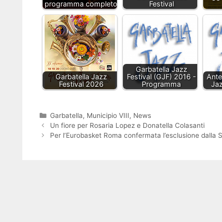
programma completo
Festival
Garbatella Jazz
Garbatella Jazz
Festival (GJF) 2016 -
Ante
Festival 2026
Programma
Jaz
Categorie
Garbatella
,
Municipio VIII
,
News
Un fiore per Rosaria Lopez e Donatella Colasanti
Per l’Eurobasket Roma confermata l’esclusione dalla S