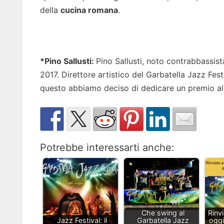
della
cucina romana
.
*Pino Sallusti:
Pino Sallusti, noto contrabbassis
2017. Direttore artistico del Garbatella Jazz Fes
questo abbiamo deciso di dedicare un premio al
Potrebbe interessarti anche:
Che swing al
Rinvi
Jazz Festival: il
Garbatella Jazz
oggi