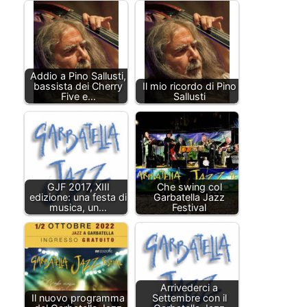
Addio a Pino Sallusti,
bassista dei Cherry
Il mio ricordo di Pino
Five e…
Sallusti
GJF 2017, XIII
Che swing col
edizione: una festa di
Garbatella Jazz
musica, un…
Festival
Arrivederci a
Il nuovo programma
Settembre con il