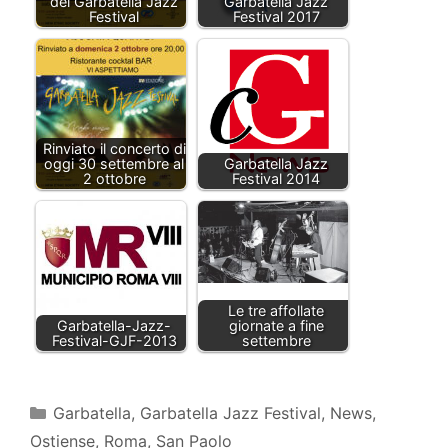
del Garbatella Jazz
Garbatella Jazz
Festival
Festival 2017
Rinviato il concerto di
oggi 30 settembre al
Garbatella Jazz
2 ottobre
Festival 2014
Le tre affollate
Garbatella-Jazz-
giornate a fine
Festival-GJF-2013
settembre
Categorie
Garbatella
,
Garbatella Jazz Festival
,
News
,
Ostiense
,
Roma
,
San Paolo