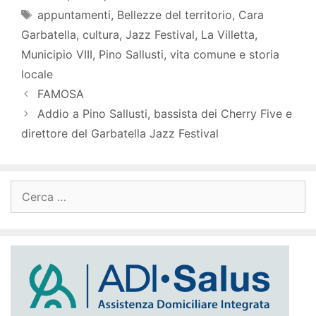
Tag
appuntamenti
,
Bellezze del territorio
,
Cara
Garbatella
,
cultura
,
Jazz Festival
,
La Villetta
,
Municipio VIII
,
Pino Sallusti
,
vita comune e storia
locale
FAMOSA
Addio a Pino Sallusti, bassista dei Cherry Five e
direttore del Garbatella Jazz Festival
Ricerca
per: