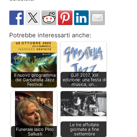
Potrebbe interessarti anche:
Il nuovo programma
GJF 2017, XIII
del Garbatella Jazz
edizione: una festa di
Festival
musica, un…
Le tre affollate
Funerale laico Pino
giornate a fine
Sallusti
settembre