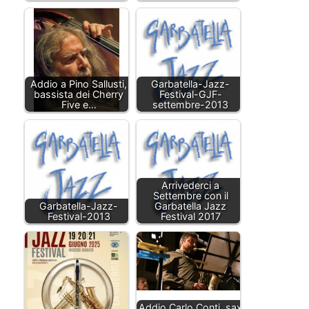
Addio a Pino Sallusti,
Garbatella-Jazz-
bassista dei Cherry
Festival-GJF-
Five e…
settembre-2013
Arrivederci a
Settembre con il
Garbatella-Jazz-
Garbatella Jazz
Festival-2013
Festival 2017
Addio Carlo Conti, sax