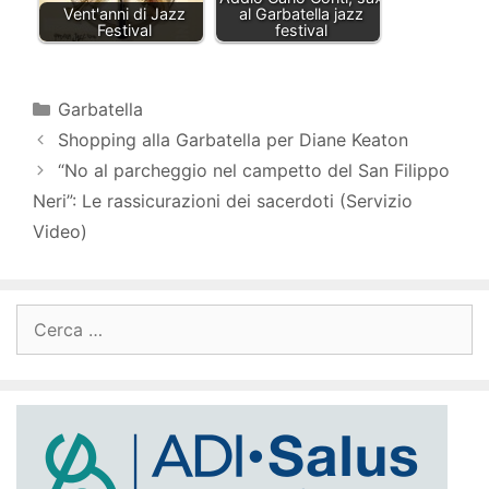
Vent'anni di Jazz
al Garbatella jazz
Festival
festival
Categorie
Garbatella
Shopping alla Garbatella per Diane Keaton
“No al parcheggio nel campetto del San Filippo
Neri”: Le rassicurazioni dei sacerdoti (Servizio
Video)
Ricerca
per: