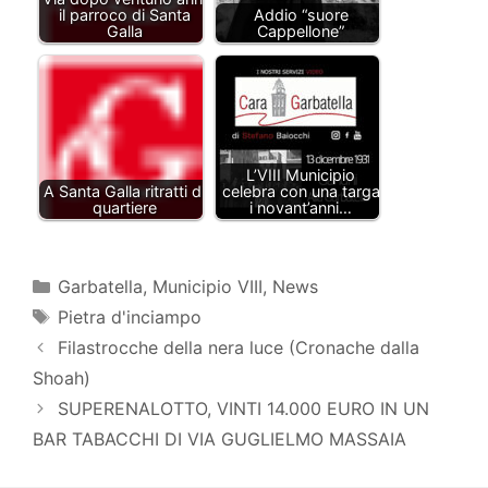
il parroco di Santa
Addio “suore
Galla
Cappellone”
L’VIII Municipio
A Santa Galla ritratti di
celebra con una targa
quartiere
i novant’anni…
Categorie
Garbatella
,
Municipio VIII
,
News
Tag
Pietra d'inciampo
Filastrocche della nera luce (Cronache dalla
Shoah)
SUPERENALOTTO, VINTI 14.000 EURO IN UN
BAR TABACCHI DI VIA GUGLIELMO MASSAIA