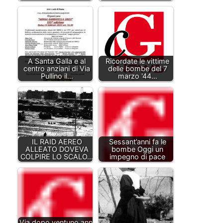
A Santa Galla e al
Ricordate le vittime
centro anziani di Via
delle bombe del 7
Pullino il…
marzo '44…
IL RAID AEREO
Sessant’anni fa le
ALLEATO DOVEVA
bombe Oggi un
COLPIRE LO SCALO…
impegno di pace
Via dopo ventuno anni