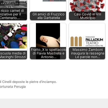
 ricco carnet di
niziative per il
Gli amici di Fruzzico
Casi Covid in VIII
Centenario…
alla Garbatella
Municipio
Fratto_X lo spettacolo
Massimo Zamboni
 scuola media di
di Flavia Mastrella e
inaugura la rassegna
Macinghi Strozzi
Antonio…
Le parole non…
 Cinelli deposte le pietre d’inciampo.
 Fortunata Perugia