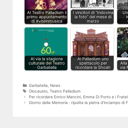
Al Teatro Palladium il
I vincitori di “Indovina
Un
primo appuntamento
la foto” del mese di
i
di #viteinmusica
marzo
Al via la stagione
Al Palladium uno
culturale del Teatro
spettacolo per
Alla
Garbatella
ricordare la Shoah
via 
Categorie
Garbatella
,
News
Tag
Olocausto
,
Teatro Palladium
Per ricordare Enrico Mancini, Emma Di Porto e i Fratelli
Giorno della Memoria : ripulita la pietra d’inciampo di