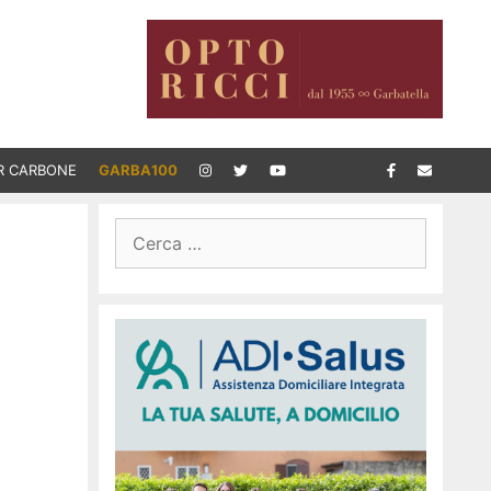
R CARBONE
GARBA100
Ricerca
per: