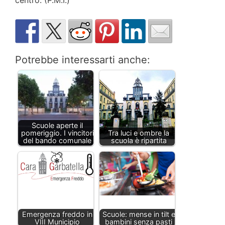
Potrebbe interessarti anche:
Scuole aperte il
pomeriggio. I vincitori
Tra luci e ombre la
del bando comunale
scuola è ripartita
Emergenza freddo in
Scuole: mense in tilt e
VIII Municipio
bambini senza pasti