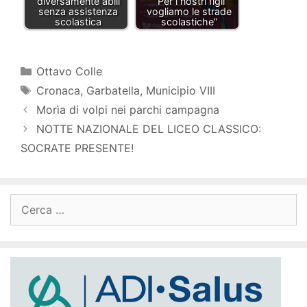
diversamente abili
“Per i nostri figli
senza assistenza
vogliamo le strade
scolastica
scolastiche”
Categorie
Ottavo Colle
Tag
Cronaca
,
Garbatella
,
Municipio VIII
Morìa di volpi nei parchi campagna
NOTTE NAZIONALE DEL LICEO CLASSICO:
SOCRATE PRESENTE!
Ricerca
per: