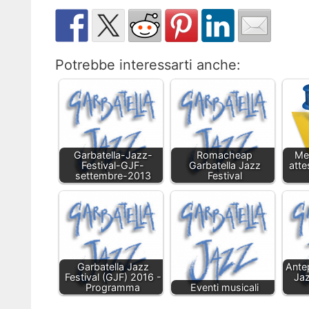
Potrebbe interessarti anche:
Garbatella-Jazz-
Romacheap
Met
Festival-GJF-
Garbatella Jazz
atte
settembre-2013
Festival
Garbatella Jazz
Ante
Festival (GJF) 2016 -
Jaz
Programma
Eventi musicali