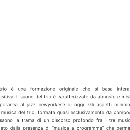
o trio è una formazione originale che si basa inter
ositiva. Il suono del trio è caratterizzato da atmosfere mis
oranea al jazz newyorkese di oggi. Gli aspetti minimal
la musica del trio, formata quasi esclusivamente da compos
tessono la trama di un discorso profondo fra i tre musicis
izzato dalla presenza di “musica a programma” che perme