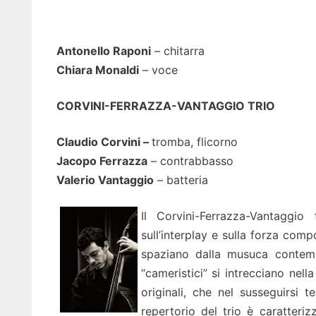
Antonello Raponi
– chitarra
Chiara Monaldi
– voce
CORVINI-FERRAZZA-VANTAGGIO TRIO
Claudio Corvini –
tromba, flicorno
Jacopo Ferrazza
– contrabbasso
Valerio Vantaggio
– batteria
Il Corvini-Ferrazza-Vantaggi
sull’interplay e sulla forza comp
spaziano dalla musuca contemp
“cameristici” si intrecciano nel
originali, che nel susseguirsi 
repertorio del trio è caratter