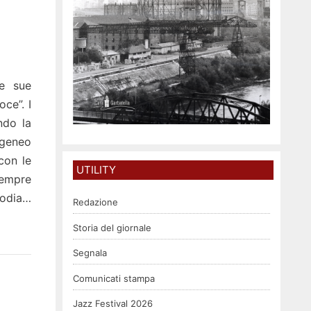
le sue
oce”. I
ndo la
ogeneo
 con le
UTILITY
sempre
lodia…
Redazione
Storia del giornale
Segnala
Comunicati stampa
Jazz Festival 2026