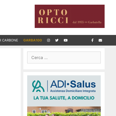
R CARBONE
GARBA100
Ricerca
per: