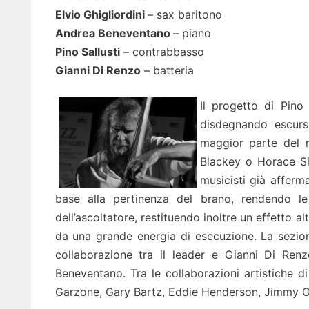
Elvio Ghigliordini
– sax baritono
Andrea Beneventano
– piano
Pino Sallusti
– contrabbasso
Gianni Di Renzo
– batteria
Il progetto di Pino
disdegnando escurs
maggior parte del 
Blackey o Horace Sil
musicisti già afferm
base alla pertinenza del brano, rendendo le
dell’ascoltatore, restituendo inoltre un effetto a
da una grande energia di esecuzione. La sezione
collaborazione tra il leader e Gianni Di Ren
Beneventano. Tra le collaborazioni artistiche d
Garzone, Gary Bartz, Eddie Henderson, Jimmy Ow