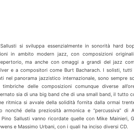
 Sallusti si sviluppa essenzialmente in sonorità hard bo
ioni in ambito modern jazz, con composizioni originali
repertorio, ma anche con omaggi a grandi del jazz co
ver e a compositori come Burt Bacharach. I solisti, tutti 
ati nel panorama jazzistico internazionale, sono sempre sce
 timbriche delle composizioni comunque diverse all’or
lternato sia di una big band che di una small band, il tutto 
 ritmica si avvale della solidità fornita dalla ormai trent
zo nonché della preziosità armonica e “percussiva” di 
i Pino Sallusti vanno ricordate quelle con Mike Mainieri, 
ens e Massimo Urbani, con i quali ha inciso diversi CD.