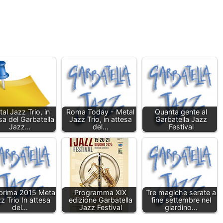
al Jazz Trio, in
Roma Today - Metal
Quanta gente al
sa del Garbatella
Jazz Trio, in attesa
Garbatella Jazz
Jazz…
del…
Festival
prima 2015 Metal
Programma XIX
Tre magiche serate a
z Trio In attesa
edizione Garbatella
fine settembre nel
del…
Jazz Festival
giardino…