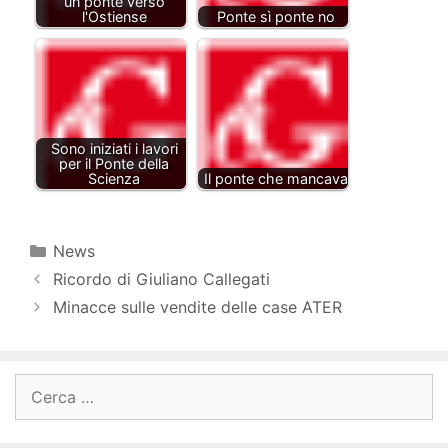
un ponte verso
l'Ostiense
Ponte sì ponte no
Sono iniziati i lavori
per il Ponte della
Scienza
Il ponte che mancava
Categorie
News
Ricordo di Giuliano Callegati
Minacce sulle vendite delle case ATER
Ricerca
per: