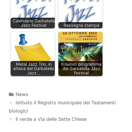
Calendario Garbatella
Jazz Festival
Rassegna stampa
Metal Jazz Trio, in
Il nuovo programma
attesa del Garbatella
del Garbatella Jazz
Jazz…
Festival
Categorie
News
Istituito il Registro municipale dei Testamenti
biologici
Il verde a Via delle Sette Chiese