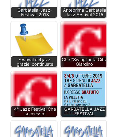
Garbatella-Jazz-
Anteprima Garbatella
Festival-2013
Jazz Festival 2015
Festival del jazz:
Che "Swing"nella Città
grazie, continuate
Giardino
4° Jazz Festival Che
GARBATELLA JAZZ
successo!
FESTIVAL