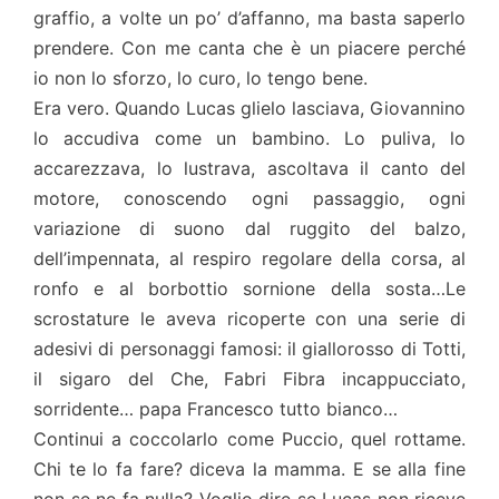
graffio, a volte un po’ d’affanno, ma basta saperlo
prendere. Con me canta che è un piacere perché
io non lo sforzo, lo curo, lo tengo bene.
Era vero. Quando Lucas glielo lasciava, Giovannino
lo accudiva come un bambino. Lo puliva, lo
accarezzava, lo lustrava, ascoltava il canto del
motore, conoscendo ogni passaggio, ogni
variazione di suono dal ruggito del balzo,
dell’impennata, al respiro regolare della corsa, al
ronfo e al borbottio sornione della sosta…Le
scrostature le aveva ricoperte con una serie di
adesivi di personaggi famosi: il giallorosso di Totti,
il sigaro del Che, Fabri Fibra incappucciato,
sorridente… papa Francesco tutto bianco…
Continui a coccolarlo come Puccio, quel rottame.
Chi te lo fa fare? diceva la mamma. E se alla fine
non se ne fa nulla? Voglio dire se Lucas non riceve