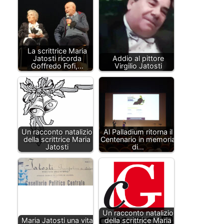
La scrittrice Maria
Jatosti ricorda
Addio al pittore
Goffredo Fofi,…
Virgilio Jatosti
Un racconto natalizio
Al Palladium ritorna il
della scrittrice Maria
Centenario in memoria
Jatosti
di…
Un racconto natalizio
Maria Jatosti una vita
della scrittrice Maria