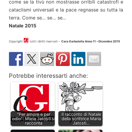
come se la tivù non mostrasse orribili catastrofi e
cataclismi universali e la pace regnasse su tutta la
terra. Come se… se… se…
Natale 2015
Copyright
tutti i diritti riservati –
Cara Garbatella Anno 11 – Dicembre 2015
Potrebbe interessarti anche:
"Per amore e per
Il racconto di Natale
odio": Maria Jatosti si
della scrittrice Maria
racconta
Jatosti…