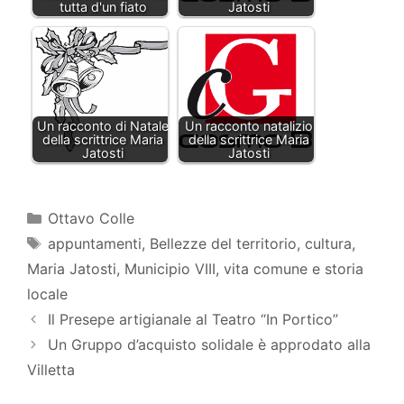
tutta d'un fiato
Jatosti
Un racconto di Natale
Un racconto natalizio
della scrittrice Maria
della scrittrice Maria
Jatosti
Jatosti
Categorie
Ottavo Colle
Tag
appuntamenti
,
Bellezze del territorio
,
cultura
,
Maria Jatosti
,
Municipio VIII
,
vita comune e storia
locale
Il Presepe artigianale al Teatro “In Portico”
Un Gruppo d’acquisto solidale è approdato alla
Villetta