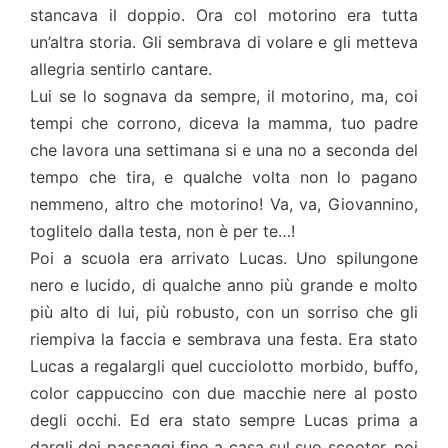
stancava il doppio. Ora col motorino era tutta
un’altra storia. Gli sembrava di volare e gli metteva
allegria sentirlo cantare.
Lui se lo sognava da sempre, il motorino, ma, coi
tempi che corrono, diceva la mamma, tuo padre
che lavora una settimana si e una no a seconda del
tempo che tira, e qualche volta non lo pagano
nemmeno, altro che motorino! Va, va, Giovannino,
toglitelo dalla testa, non è per te…!
Poi a scuola era arrivato Lucas. Uno spilungone
nero e lucido, di qualche anno più grande e molto
più alto di lui, più robusto, con un sorriso che gli
riempiva la faccia e sembrava una festa. Era stato
Lucas a regalargli quel cucciolotto morbido, buffo,
color cappuccino con due macchie nere al posto
degli occhi. Ed era stato sempre Lucas prima a
dargli dei passaggi fino a casa sul suo scooter, poi