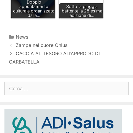
Doppio
appuntamento
Sotto la pioggia
culturale organizzato
battente la 28 esima
dalla…
edizione di…
Categorie
News
Zampe nel cuore Onlus
CACCIA AL TESORO ALl’APPRODO DI
GARBATELLA
Ricerca
per: