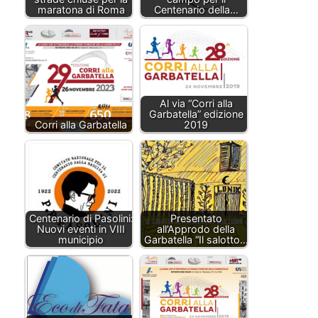
maratona di Roma
Centenario della…
Al via “Corri alla
Garbatella” edizione
Corri alla Garbatella
2019
Centenario di Pasolini:
Presentato
Nuovi eventi in VIII
all’Approdo della
municipio
Garbatella “Il salotto…