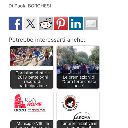
Di Paola BORGHESI
Potrebbe interessarti anche:
Corriallagarbatella
2019 batte ogni
Le premiazioni di
record di
“Corri forte cresci
partecipazione
bene”
Municipio VIII : le
Tante le iniziative in
strade chiuse per la
campo per il