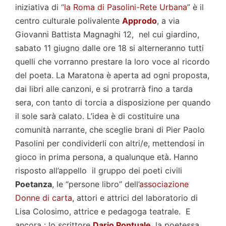
iniziativa di “
la Roma di Pa
solini-Rete Urbana
” è il
centro culturale polivalente
Approdo
, a via
Giovanni Battista Magnaghi 12, nel cui giardino,
sabato 11 giugno dalle ore 18 si alterneranno tutti
quelli che vorranno prestare la loro voce al ricordo
del poeta. La Maratona è aperta ad ogni proposta,
dai libri alle canzoni, e si protrarrà fino a tarda
sera, con tanto di torcia a disposizione per quando
il sole sarà calato. L’idea è di costituire una
comunità narrante, che sceglie brani di Pier Paolo
Pasolini per condividerli con altri/e, mettendosi in
gioco in prima persona, a qualunque età. Hanno
risposto all’appello il gruppo dei poeti civili
Poetanza
, le “persone libro” dell’
associazione
Donne di carta
, attori e attrici del laboratorio di
Lisa Colosimo, attrice e pedagoga teatrale. E
ancora : lo scrittore
Dario Pontuale
, la poetessa