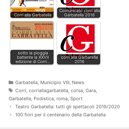
Comunicato corri alla
Corri alla Garbatella
Garbatella 2016
sotto la pioggia
battente la XXVII
corri alla Garbatella
edizione di Corri…
2016
Categorie
Garbatella
,
Municipio VIII
,
News
Tag
Corri
,
corriallagarbatella
,
corsa
,
Gara
,
Garbatella
,
Podistica
,
roma
,
Sport
Teatro Garbatella: tutti gli spettacoli 2019/2020
100 fiori per il centenario della Garbatella