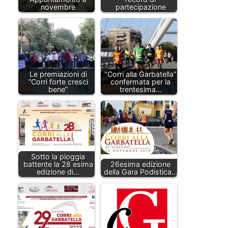
novembre
partecipazione
Le premiazioni di
"Corri alla Garbatella"
“Corri forte cresci
confermata per la
bene”
trentesima…
Sotto la pioggia
battente la 28 esima
26esima edizione
edizione di…
della Gara Podistica…