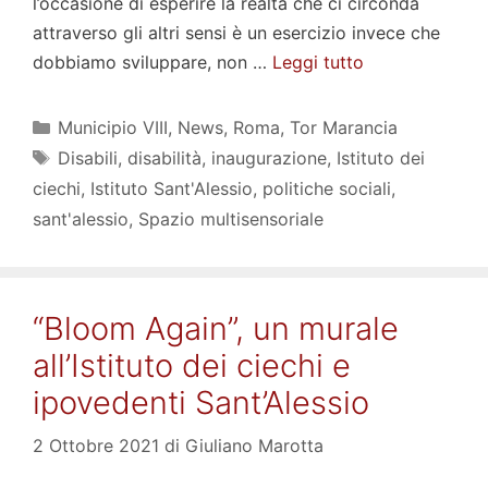
l’occasione di esperire la realtà che ci circonda
attraverso gli altri sensi è un esercizio invece che
dobbiamo sviluppare, non …
Leggi tutto
Categorie
Municipio VIII
,
News
,
Roma
,
Tor Marancia
Tag
Disabili
,
disabilità
,
inaugurazione
,
Istituto dei
ciechi
,
Istituto Sant'Alessio
,
politiche sociali
,
sant'alessio
,
Spazio multisensoriale
“Bloom Again”, un murale
all’Istituto dei ciechi e
ipovedenti Sant’Alessio
2 Ottobre 2021
di
Giuliano Marotta