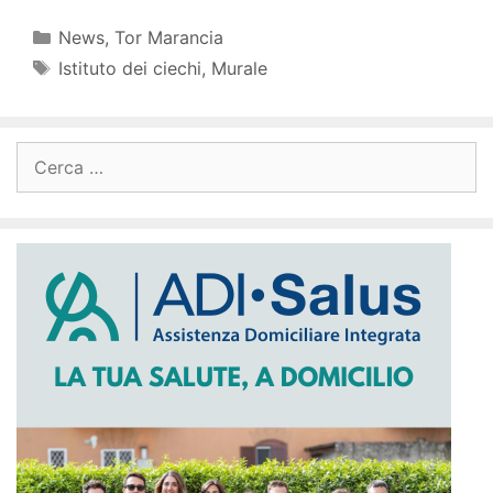
Categorie
News
,
Tor Marancia
Tag
Istituto dei ciechi
,
Murale
Ricerca
per: