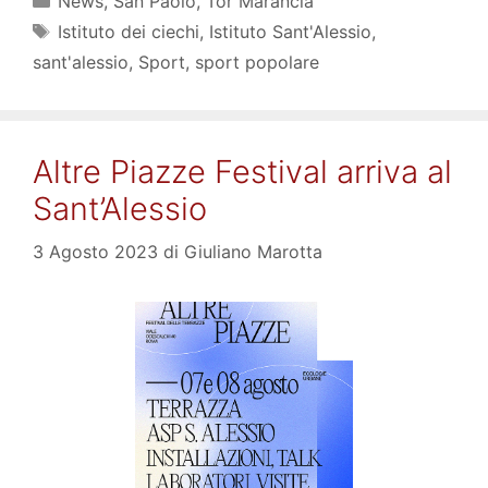
News
,
San Paolo
,
Tor Marancia
Tag
Istituto dei ciechi
,
Istituto Sant'Alessio
,
sant'alessio
,
Sport
,
sport popolare
Altre Piazze Festival arriva al
Sant’Alessio
3 Agosto 2023
di
Giuliano Marotta