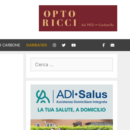
R CARBONE
GARBA100
Ricerca
per: