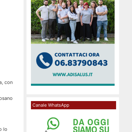
a, con
posano
Canale WhatsApp
o lo