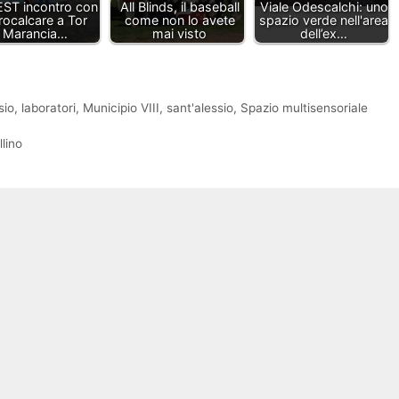
EST incontro con
All Blinds, il baseball
Viale Odescalchi: uno
rocalcare a Tor
come non lo avete
spazio verde nell'area
Marancia…
mai visto
dell’ex…
sio
,
laboratori
,
Municipio VIII
,
sant'alessio
,
Spazio multisensoriale
llino