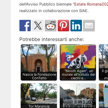
dell’Avviso Pubblico biennale “
Estate Romana20
realizzato in collaborazione con SIAE.
Potrebbe interessarti anche:
“Bloom Again”, un
Il g
Nasce la Fondazione
murale all’Istituto dei
ConTatto
ciechi e…
mu
Tor Marancia: