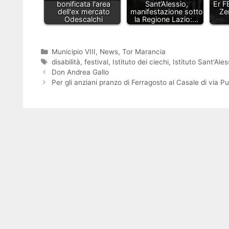
bonificata l'area
Sant’Alessio,
Er F
dell'ex mercato
manifestazione sotto
Ze
Odescalchi
la Regione Lazio:…
Categorie
Municipio VIII
,
News
,
Tor Marancia
Tag
disabilità
,
festival
,
Istituto dei ciechi
,
Istituto Sant'Ales
Don Andrea Gallo
Per gli anziani pranzo di Ferragosto al Casale di via Pu