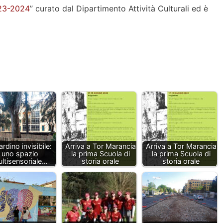
23-2024
” curato dal Dipartimento Attività Culturali ed è
iardino invisibile:
Arriva a Tor Marancia
Arriva a Tor Marancia
uno spazio
la prima Scuola di
la prima Scuola di
ltisensoriale…
storia orale
storia orale