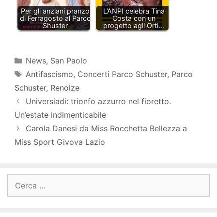
Per gli anziani pranzo
L’ANPI celebra Tina
di Ferragosto al Parco
Costa con un
Shuster
progetto agli Orti…
Categorie
News
,
San Paolo
Tag
Antifascismo
,
Concerti Parco Schuster
,
Parco
Schuster
,
Renoize
Universiadi: trionfo azzurro nel fioretto.
Un’estate indimenticabile
Carola Danesi da Miss Rocchetta Bellezza a
Miss Sport Givova Lazio
Ricerca
per: