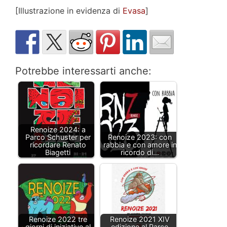
[Illustrazione in evidenza di
Evasa
]
Potrebbe interessarti anche:
Renoize 2024: a
Parco Schuster per
Renoize 2023: con
ricordare Renato
rabbia e con amore in
Biagetti
ricordo di…
Renoize 2022 tre
Renoize 2021 XIV
giorni di iniziative al
edizione al Parco