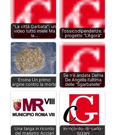
"La città Garbata": un
video tutto miele Ma
Tossicodipendenze: il
la…
progetto “L’Agorà”
Se n'è andata Derna
Eroina Un primo
De Angelis l'ultima
argine contro la morte
delle “Sgarbatelle”
Una targa in ricordo
in-ricordo-di-carlo-
del maestro Acciari
lizzani