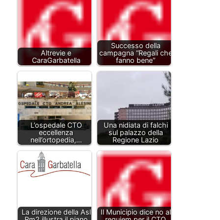
Successo della
Altrevie e
campagna “Regali che
CaraGarbatella
fanno bene”
L’ospedale CTO
Una nidiata di falchi
eccellenza
sul palazzo della
nell’ortopedia,…
Regione Lazio
La direzione della Asl
Il Municipio dice no al
Rm2 illustra il piano
requiem per il CTO