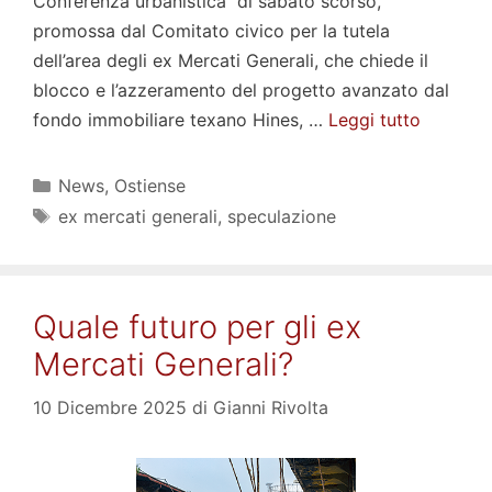
Conferenza urbanistica di sabato scorso,
promossa dal Comitato civico per la tutela
dell’area degli ex Mercati Generali, che chiede il
blocco e l’azzeramento del progetto avanzato dal
fondo immobiliare texano Hines, …
Leggi tutto
Categorie
News
,
Ostiense
Tag
ex mercati generali
,
speculazione
Quale futuro per gli ex
Mercati Generali?
10 Dicembre 2025
di
Gianni Rivolta