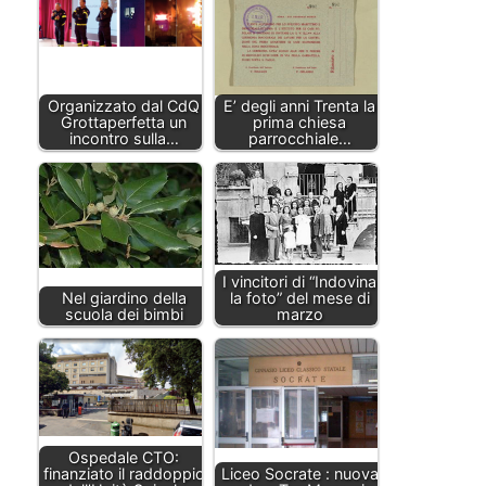
Organizzato dal CdQ
E’ degli anni Trenta la
Grottaperfetta un
prima chiesa
incontro sulla…
parrocchiale…
I vincitori di “Indovina
Nel giardino della
la foto” del mese di
scuola dei bimbi
marzo
Ospedale CTO:
finanziato il raddoppio
Liceo Socrate : nuova