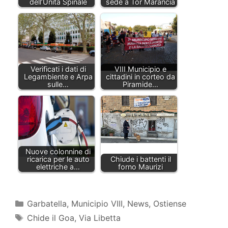
dell’Unità Spinale
sede a Tor Marancia
Verificati i dati di
VIII Municipio e
Legambiente e Arpa
cittadini in corteo da
sulle…
Piramide…
Nuove colonnine di
ricarica per le auto
Chiude i battenti il
elettriche a…
forno Maurizi
Categorie
Garbatella
,
Municipio VIII
,
News
,
Ostiense
Tag
Chide il Goa
,
Via Libetta