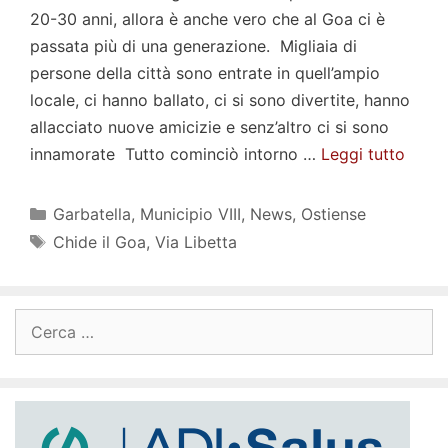
20-30 anni, allora è anche vero che al Goa ci è
passata più di una generazione. Migliaia di
persone della città sono entrate in quell’ampio
locale, ci hanno ballato, ci si sono divertite, hanno
allacciato nuove amicizie e senz’altro ci si sono
innamorate Tutto cominciò intorno …
Leggi tutto
Categorie
Garbatella
,
Municipio VIII
,
News
,
Ostiense
Tag
Chide il Goa
,
Via Libetta
Ricerca
per: