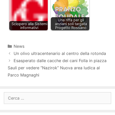
Una riffa per gli
Sciopero alla Sistemi
anziani soli targata
informativi
Progetto Rossano
Categorie
News
Un olivo ultracentenario al centro della rotonda
Esasperato dalle cacche dei cani Folla in piazza
Sauli per vedere “Nazirok” Nuova area ludica al
Parco Magnaghi
Ricerca
per: