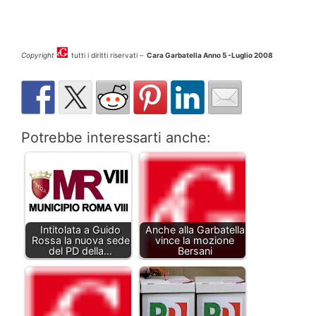
Copyright
tutti i diritti riservati –
Cara Garbatella Anno 5 -Luglio 2008
Potrebbe interessarti anche:
Intitolata a Guido
Anche alla Garbatella
Rossa la nuova sede
vince la mozione
del PD della…
Bersani