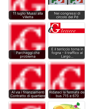
11 luglio Mussi alla
Nei congressi di
Villetta
circolo del Pd
E il terriccio torna in
Parcheggi che
fogna - Il traffico al
problema
Largo…
Al via i finanziamenti
Ridateci la fermata dei
Contratto di quartiere
bus 715 e 670