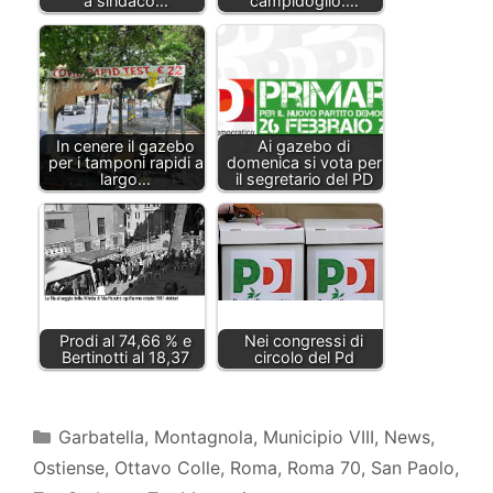
a sindaco…
campidoglio.…
In cenere il gazebo
Ai gazebo di
per i tamponi rapidi a
domenica si vota per
largo…
il segretario del PD
Prodi al 74,66 % e
Nei congressi di
Bertinotti al 18,37
circolo del Pd
Garbatella
,
Montagnola
,
Municipio VIII
,
News
,
Ostiense
,
Ottavo Colle
,
Roma
,
Roma 70
,
San Paolo
,