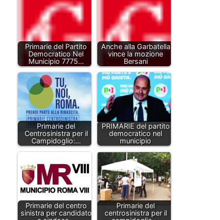
Primarie del Partito
Anche alla Garbatella
Democratico Nel
vince la mozione
Municipio 7775…
Bersani
Primarie del
PRIMARIE del partito
Centrosinistra per il
democratico nel
Campidoglio:…
municipio
Primarie del centro
Primarie del
sinistra per candidato
centrosinistra per il