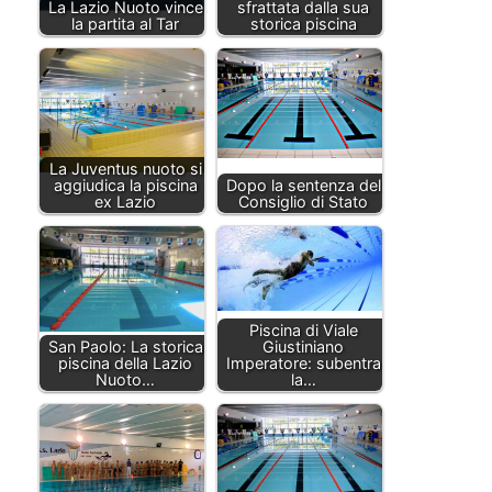
La Lazio Nuoto vince
sfrattata dalla sua
la partita al Tar
storica piscina
La Juventus nuoto si
aggiudica la piscina
Dopo la sentenza del
ex Lazio
Consiglio di Stato
Piscina di Viale
San Paolo: La storica
Giustiniano
piscina della Lazio
Imperatore: subentra
Nuoto…
la…