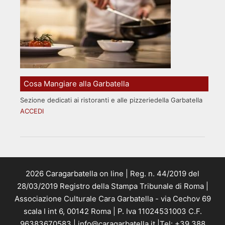
Cosa Mangiare alla Garbatella
Sezione dedicati ai ristoranti e alle pizzeriedella Garbatella
ACCEDI
2026 Caragarbatella on line | Reg. n. 44/2019 del
28/03/2019 Registro della Stampa Tribunale di Roma |
Associazione Culturale Cara Garbatella - via Cechov 69
scala I int 6, 00142 Roma | P. Iva 11024531003 C.F.
96383670583 | info@caragarbatella.it |Tel: +39 388