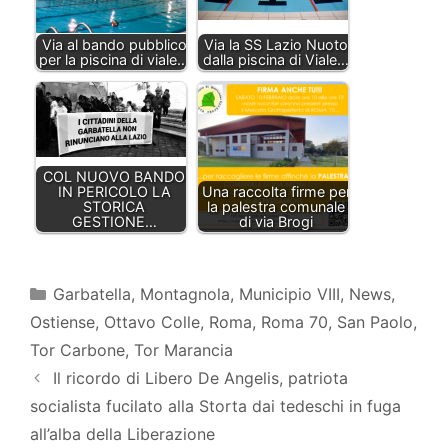
Via al bando pubblico
Via la SS Lazio Nuoto
per la piscina di viale…
dalla piscina di Viale…
COL NUOVO BANDO
IN PERICOLO LA
Una raccolta firme per
STORICA
la palestra comunale
GESTIONE…
di via Brogi
Categorie
Garbatella
,
Montagnola
,
Municipio VIII
,
News
,
Ostiense
,
Ottavo Colle
,
Roma
,
Roma 70
,
San Paolo
,
Tor Carbone
,
Tor Marancia
Il ricordo di Libero De Angelis, patriota
socialista fucilato alla Storta dai tedeschi in fuga
all’alba della Liberazione