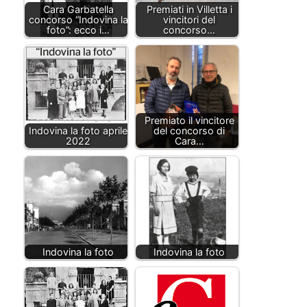
Cara Garbatella
Premiati in Villetta i
concorso “Indovina la
vincitori del
foto”: ecco i…
concorso…
Premiato il vincitore
Indovina la foto aprile
del concorso di
2022
Cara…
Indovina la foto
Indovina la foto