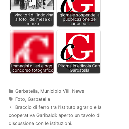
I vincitori di “Indovina
giornale sospende la
la foto” del mese di
pubblicazione del
marzo
cartaceo…
Immagini di ieri e oggi:
Ritorna in edicola Cara
concorso fotografico
Garbatella
Categorie
Garbatella
,
Municipio VIII
,
News
Tag
Foto
,
Garbatella
Braccio di ferro tra l’Istituto agrario e la
cooperativa Garibaldi: aperto un tavolo di
discussione con le istituzioni.