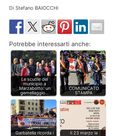
Di Stefano BAIOCCHI
Potrebbe interessarti anche:
Le scuole del
municipio a
Marzabotto: un
COMUNICATO
gemellaggio…
STAMPA
Garbatella ricorda i
Il 23 marzo la