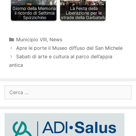
Giorno della Memoria:
La Festa della
il ricordo di Settimia
Liberazione per le
Spizzichino
strade della Garbatella
Categorie
Municipio VIII
,
News
Apre le porte il Museo diffuso del San Michele
Sabati di arte e cultura al parco dell’appia
antica
Ricerca
per: