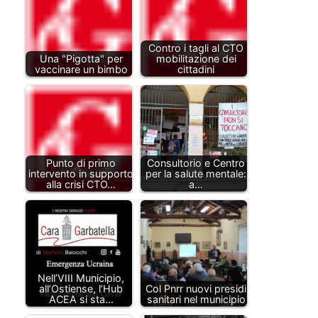
Contro i tagli al CTO
Una "Pigotta" per
mobilitazione dei
vaccinare un bimbo
cittadini
Punto di primo
Consultorio e Centro
intervento in supporto
per la salute mentale:
alla crisi CTO…
a…
Nell’VIII Municipio,
all’Ostiense, l’Hub
Col Pnrr nuovi presidi
ACEA si sta…
sanitari nel municipio