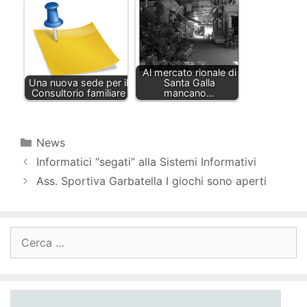
Al mercato rionale di
Una nuova sede per il
Santa Galla
Consultorio familiare
mancano…
Categorie
News
Informatici “segati” alla Sistemi Informativi
Ass. Sportiva Garbatella I giochi sono aperti
Ricerca
per: