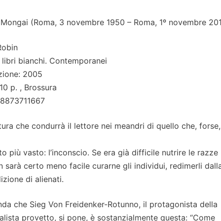
Mongai (Roma, 3 novembre 1950 – Roma, 1º novembre 20
Robin
I libri bianchi. Contemporanei
zione: 2005
10 p. , Brossura
88873711667
ura che condurrà il lettore nei meandri di quello che, forse,
o più vasto: l’inconscio. Se era già difficile nutrire le razze
n sarà certo meno facile curarne gli individui, redimerli dall
izione di alienati.
a che Sieg Von Freidenker-Rotunno, il protagonista della
nalista provetto, si pone, è sostanzialmente questa: “Come