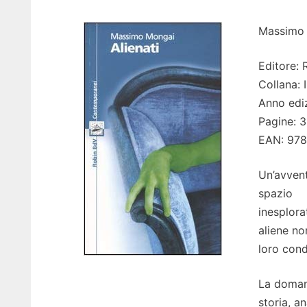
Massimo 
Editore: 
Collana: 
Anno edi
Pagine: 3
EAN: 97
Un’avvent
spazio
inesplorat
aliene no
loro cond
La domand
storia, a