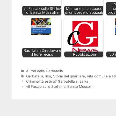
P
«Il Fascio sulle Stelle»
Memorie di un cuoco
s
di Benito Mussolini
di un bordello spaziale
pros
Ras Tafari Diredawa e
il fiore reciso
Pubblicazioni
50 m
Autori della Garbatella
Garbatella
,
libri
,
Storia del quartiere
,
vita comune e sto
Criminalità estiva? Garbatella si salva
«Il Fascio sulle Stelle» di Benito Mussolini