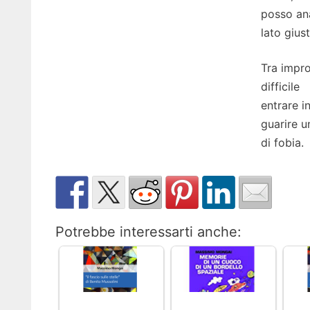
posso ana
lato giust
Tra impro
difficile
entrare i
guarire u
di fobia.
Potrebbe interessarti anche: