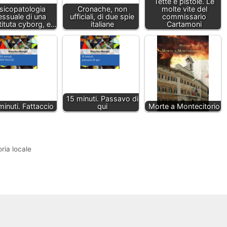
Tette e pistole. Le
sicopatologia
Cronache, non
molte vite del
essuale di una
ufficiali, di due spie
commissario
tituta cyborg, e…
italiane
Cartamoni
15 minuti. Passavo di
inuti. Fattaccio
qui
Morte a Montecitorio
ria locale