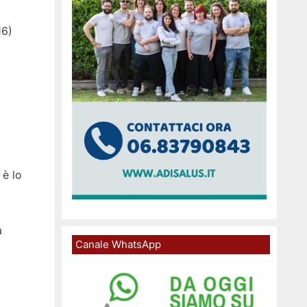
16)
 è lo
a
Canale WhatsApp