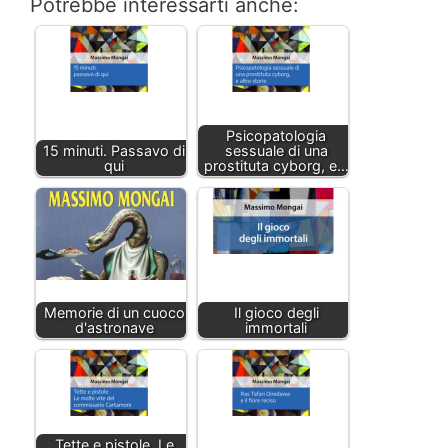
Potrebbe interessarti anche:
Psicopatologia
15 minuti. Passavo di
sessuale di una
qui
prostituta cyborg, e…
Memorie di un cuoco
Il gioco degli
d'astronave
immortali
Tette e pistole. Le