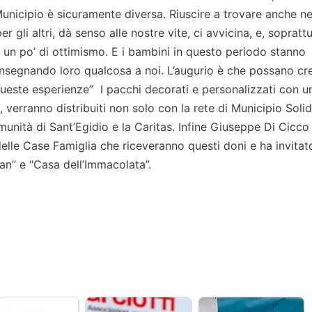
 Municipio è sicuramente diversa. Riuscire a trovare anche ne
er gli altri, dà senso alle nostre vite, ci avvicina, e, soprattu
e un po’ di ottimismo. E i bambini in questo periodo stanno
 insegnando loro qualcosa a noi. L’augurio è che possano cr
ueste esperienze” I pacchi decorati e personalizzati con u
e, verranno distribuiti non solo con la rete di Municipio Solid
nità di Sant’Egidio e la Caritas. Infine Giuseppe Di Cicco 
delle Case Famiglia che riceveranno questi doni e ha invitato
ian” e “Casa dell’Immacolata”.