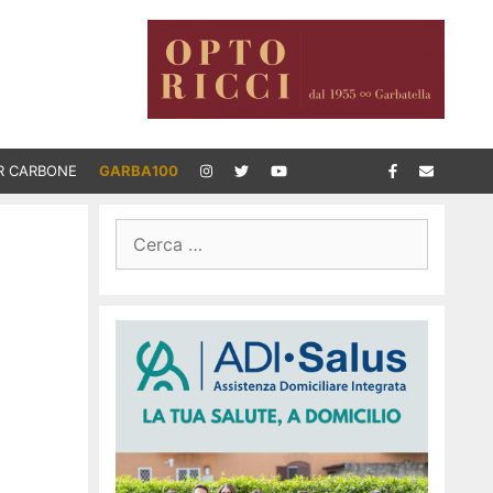
R CARBONE
GARBA100
Ricerca
per: