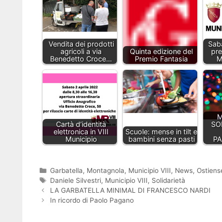
Vendita dei prodotti
Sab
agricoli a via
Quinta edizione del
pre
Benedetto Croce…
Premio Fantasia
M
M
Cartà d’identità
SO
elettronica in VIII
Scuole: mense in tilt e
Municipio
bambini senza pasti
PA
Categorie
Garbatella
,
Montagnola
,
Municipio VIII
,
News
,
Ostiens
Tag
Daniele Silvestri
,
Municipio VIII
,
Solidarietà
LA GARBATELLA MINIMAL DI FRANCESCO NARDI
In ricordo di Paolo Pagano