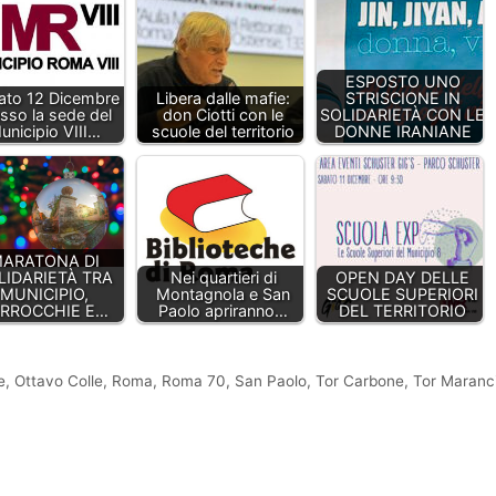
ESPOSTO UNO
ato 12 Dicembre
Libera dalle mafie:
STRISCIONE IN
sso la sede del
don Ciotti con le
SOLIDARIETÀ CON LE
unicipio VIII…
scuole del territorio
DONNE IRANIANE
ARATONA DI
LIDARIETÀ TRA
Nei quartieri di
OPEN DAY DELLE
MUNICIPIO,
Montagnola e San
SCUOLE SUPERIORI
RROCCHIE E…
Paolo apriranno…
DEL TERRITORIO
e
,
Ottavo Colle
,
Roma
,
Roma 70
,
San Paolo
,
Tor Carbone
,
Tor Maranc