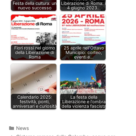
Festa della cultura: un
Liberazione di Roma: il
nuovo successo
4 giugno 2023…
Fiori rossi nel giorno
25 aprile nell'Ottavo
della Liberazione di
Municipio: corteo,
Roma
eventi e…
Calendario 2025:
La festa della
festività, ponti,
Liberazione e l'ombra
anniversari e curiosità
della violenza fascista
Categorie
News