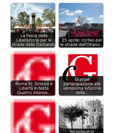
La Festa della
Liberazione per le
25 aprile: corteo per
strade della Garbatella
le strade dell'Ottavo…
Grande
Roma XI: Sinistra e
partecipazione alla
Libertà in festa
ventesima edizione
Quattro intense…
della…
Ricordare la