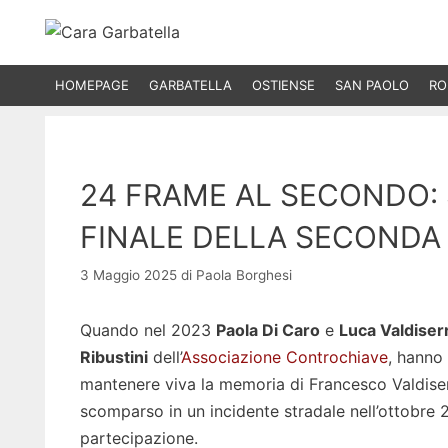
Vai
al
contenuto
HOMEPAGE
GARBATELLA
OSTIENSE
SAN PAOLO
RO
24 FRAME AL SECONDO: 
FINALE DELLA SECONDA 
3 Maggio 2025
di
Paola Borghesi
Quando nel 2023
Paola Di Caro
e
Luca Valdiserr
Ribustini
dell’
Associazione Controchiave
, hanno
mantenere viva la memoria di Francesco Valdiser
scomparso in un incidente stradale nell’ottobre 2
partecipazione.