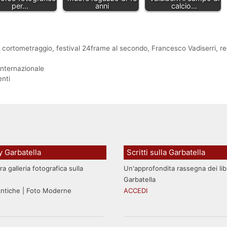
per…
anni
calcio…
,
cortometraggio
,
festival 24frame al secondo
,
Francesco Vadiserri
,
re
internazionale
enti
y Garbatella
Scritti sulla Garbatella
ra galleria fotografica sulla
Un'approfondita rassegna dei libri
Garbatella
Antiche | Foto Moderne
ACCEDI