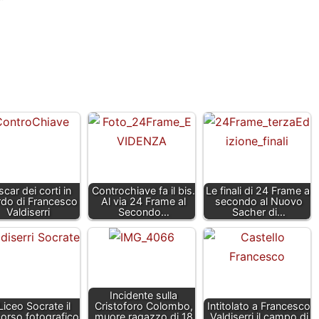
”
scar dei corti in
Controchiave fa il bis.
Le finali di 24 Frame al
rdo di Francesco
Al via 24 Frame al
secondo al Nuovo
Valdiserri
Secondo…
Sacher di…
Incidente sulla
Liceo Socrate il
Cristoforo Colombo,
Intitolato a Francesco
orso fotografico
muore ragazzo di 18
Valdiserri il campo di