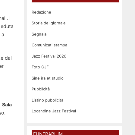
Redazione
li. I
Storia del giornale
sieduta
 a
Segnala
Comunicati stampa
Jazz Festival 2026
te dal
er
Foto GJF
Sine ira et studio
Pubblicità
Listino pubblicità
a
Sala
Locandine Jazz Festival
so.
FUNERARIUM