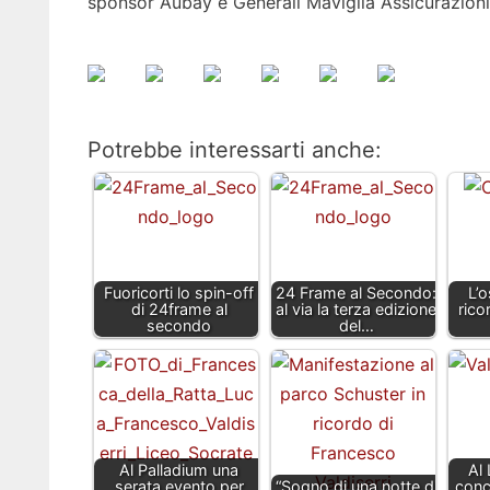
sponsor Aubay e Generali Maviglia Assicurazioni
Potrebbe interessarti anche:
Fuoricorti lo spin-off
24 Frame al Secondo:
L’o
di 24frame al
al via la terza edizione
rico
secondo
del…
Al Palladium una
Al 
serata evento per
“Sogno di una notte di
conc