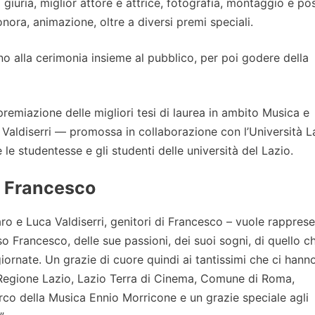
a giuria, miglior attore e attrice, fotografia, montaggio e po
ora, animazione, oltre a diversi premi speciali.
ranno alla cerimonia insieme al pubblico, per poi godere della
remiazione delle migliori tesi di laurea in ambito Musica e
Valdiserri — promossa in collaborazione con l’Università L
e le studentesse e gli studenti delle università del Lazio.
i Francesco
o e Luca Valdiserri, genitori di Francesco – vuole rappres
so Francesco, delle sue passioni, dei suoi sogni, di quello c
giornate. Un grazie di cuore quindi ai tantissimi che ci hann
 Regione Lazio, Lazio Terra di Cinema, Comune di Roma,
arco della Musica Ennio Morricone e un grazie speciale agli