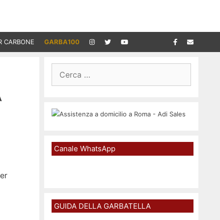
R CARBONE
GARBA100
Ricerca
per:
A
Canale WhatsApp
er
GUIDA DELLA GARBATELLA