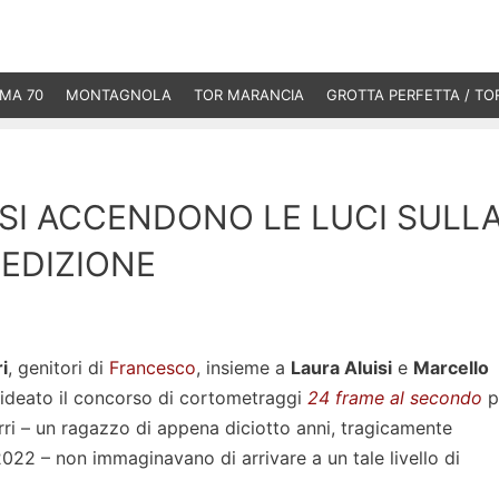
MA 70
MONTAGNOLA
TOR MARANCIA
GROTTA PERFETTA / TO
SI ACCENDONO LE LUCI SULL
EDIZIONE
i
, genitori di
Francesco
, insieme a
Laura Aluisi
e
Marcello
 ideato il concorso di cortometraggi
24 frame al secondo
p
ri – un ragazzo di appena diciotto anni, tragicamente
022 – non immaginavano di arrivare a un tale livello di