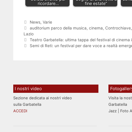
ricordare…
fine estate”
Categorie
News
,
Varie
Tag
auditorium parco della musica
,
cinema
,
Controchiave
Lazio
Teatro Garbatella: ultima tappa del festival di cinema 
Semi di Reti: un festival per dare voce a realtà emerg
I nostri video
Fotogaller
Sezione dedicata ai nostri video
Visita la nost
sulla Garbatella
Garbatella
ACCEDI
Jazz | Foto 