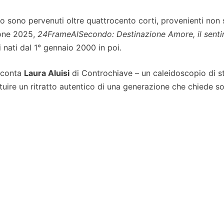
o sono pervenuti oltre quattrocento corti, provenienti non 
zione 2025,
24FrameAlSecondo: Destinazione Amore, il sent
 i nati dal 1° gennaio 2000 in poi.
acconta
Laura Aluisi
di Controchiave – un caleidoscopio di st
ituire un ritratto autentico di una generazione che chiede so