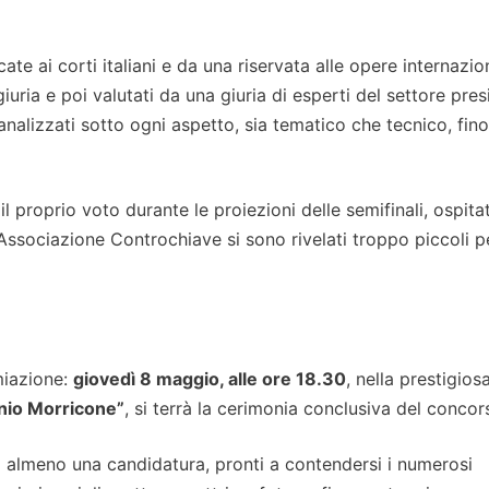
ate ai corti italiani e da una riservata alle opere internaziona
giuria e poi valutati da una giuria di esperti del settore pre
 analizzati sotto ogni aspetto, sia tematico che tecnico, fino
l proprio voto durante le proiezioni delle semifinali, ospita
l’Associazione Controchiave si sono rivelati troppo piccoli p
miazione:
giovedì 8 maggio, alle ore 18.30
, nella prestigios
nnio Morricone”
, si terrà la cerimonia conclusiva del concor
o almeno una candidatura, pronti a contendersi i numerosi