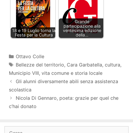
Grande
partecipazione alla
18 e 19 Luglio torna la
ventesima edizione
Festa per la Cultura
della…
Categorie
Ottavo Colle
Tag
Bellezze del territorio
,
Cara Garbatella
,
cultura
,
Municipio VIII
,
vita comune e storia locale
Gli alunni diversamente abili senza assistenza
scolastica
Nicola Di Gennaro, poeta: grazie per quel che
c’hai donato
Ricerca