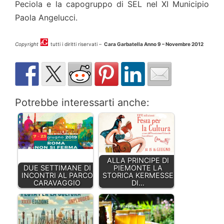
Peciola e la capogruppo di SEL nel XI Municipio
Paola Angelucci.
Copyright
tutti i diritti riservati –
Cara Garbatella Anno 9 – Novembre 2012
Potrebbe interessarti anche:
ALLA PRINCIPE DI
DUE SETTIMANE DI
PIEMONTE LA
INCONTRI AL PARCO
STORICA KERMESSE
CARAVAGGIO
DI…