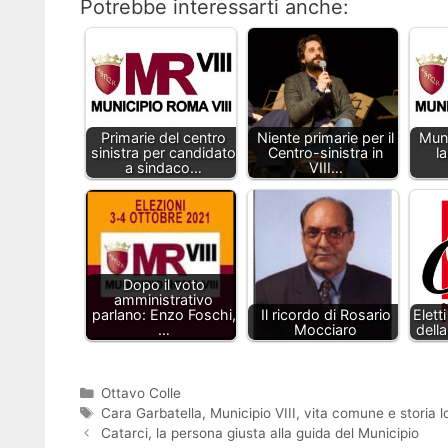
Potrebbe interessarti anche:
Primarie del centro
Niente primarie per il
Muni
sinistra per candidato
Centro-sinistra in
l
a sindaco…
VIII…
Dopo il voto
amministrativo
parlano: Enzo Foschi,
Il ricordo di Rosario
Elett
…
Mocciaro
della
Categorie
Ottavo Colle
Tag
Cara Garbatella
,
Municipio VIII
,
vita comune e storia l
Catarci, la persona giusta alla guida del Municipio