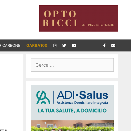
R CARBONE
GARBA100
Ricerca
per: