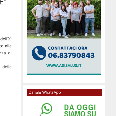
E”
ell’XI
a alle
nza di
, della
Canale WhatsApp