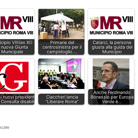
cipio VIII(ex XI):
Primarie del
Catarci, la persona
a nuova Giunta
centrosinistra per il
giusta alla guida del
Municipale
campidoglio.…
Municipio
Anche Ferdinando
i i nuovi presidenti
Ciaccheri lancia
Bonessio per Europa
 Consulta disabili
“Liberare Roma”
Verde è…
ocale