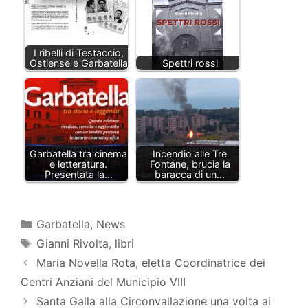
I ribelli di Testaccio,
Ostiense e Garbatella
Spettri rossi
Garbatella tra cinema
Incendio alle Tre
e letteratura.
Fontane, brucia la
Presentata la…
baracca di un…
Categorie
Garbatella
,
News
Tag
Gianni Rivolta
,
libri
Maria Novella Rota, eletta Coordinatrice dei
Centri Anziani del Municipio VIII
Santa Galla alla Circonvallazione una volta ai