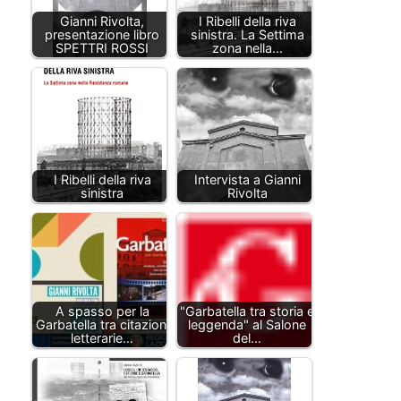
Gianni Rivolta,
I Ribelli della riva
presentazione libro
sinistra. La Settima
SPETTRI ROSSI
zona nella…
I Ribelli della riva
Intervista a Gianni
sinistra
Rivolta
A spasso per la
"Garbatella tra storia e
Garbatella tra citazioni
leggenda" al Salone
letterarie…
del…