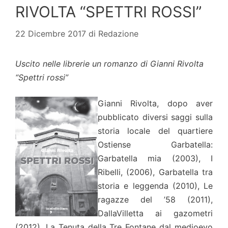
RIVOLTA “SPETTRI ROSSI”
22 Dicembre 2017
di
Redazione
Uscito nelle librerie un romanzo di Gianni Rivolta
“Spettri rossi”
Gianni Rivolta, dopo aver
pubblicato diversi saggi sulla
storia locale del quartiere
Ostiense Garbatella:
Garbatella mia (2003), I
Ribelli, (2006), Garbatella tra
storia e leggenda (2010), Le
ragazze del ’58 (2011),
DallaVilletta ai gazometri
(2012), La Tenuta della Tre Fontane dal medioevo