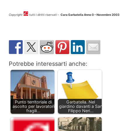
Copyright
tutti i diritti riservati –
Cara Garbatella Anno 0 – Novembre 2003
Potrebbe interessarti anche:
Punto territoriale di
Garbatella. Nel
ascolto per lavoratori
giardino davanti a San
fragili…
Filippo Neri…