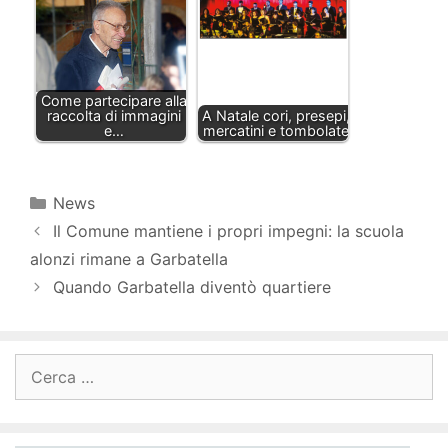
Come partecipare alla
raccolta di immagini
A Natale cori, presepi,
e…
mercatini e tombolate
Categorie
News
Il Comune mantiene i propri impegni: la scuola
alonzi rimane a Garbatella
Quando Garbatella diventò quartiere
Ricerca
per: