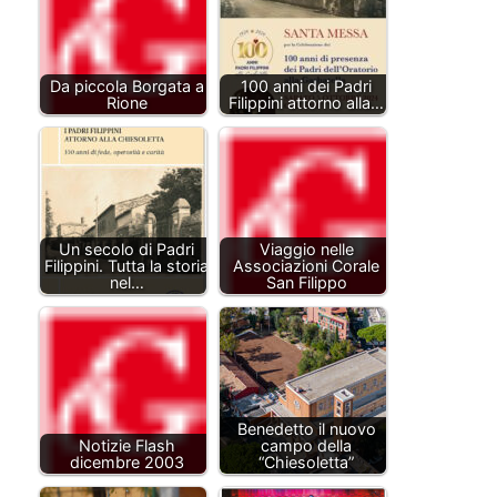
Da piccola Borgata a
100 anni dei Padri
Rione
Filippini attorno alla…
Un secolo di Padri
Viaggio nelle
Filippini. Tutta la storia
Associazioni Corale
nel…
San Filippo
Benedetto il nuovo
Notizie Flash
campo della
dicembre 2003
“Chiesoletta”