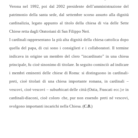
Verona nel 1992, poi dal 2002 presidente dell’amministrazione del
patrimonio della santa sede, dal settembre scorso assurto alla dignità
cardinalizia, legato appunto al titolo della chiesa di via delle Sette
Chiese retta dagli Oratoriani di San Filippo Neri.
I cardinali rappresentano la più alta dignità della chiesa cattolica dopo
quella del papa, di cui sono i consiglieri e i collaboratori. Il termine
indicava in origine un membro del clero “incardinato” in una chiesa
principale, fu cioè sinonimo di titolare. In seguito cominciò ad indicare
i membri eminenti delle chiese di Roma: si distinguono in cardinali-
preti, cioè titolari di una chiesa importante romana, in cardinali –
vescovi, cioè vescovi – suburbicari delle città (Ostia, Frascati ecc.) e in
cardinali-diaconi, cioè coloro che, pur non essendo preti né vescovi,
svolgono importanti incarichi nella Chiesa. (
C.B.
)