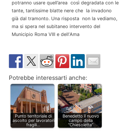
potranno usare quell’area così degradata con le
tante, tantissime blatte nere che la invadono
già dal tramonto. Una risposta non la vediamo,
ma si spera nel subitaneo intervento del
Municipio Roma VIII e dell
’
Ama
Potrebbe interessarti anche:
Punto territoriale di
Benedetto il nuovo
ascolto per lavoratori
campo della
fragili…
“Chiesoletta”