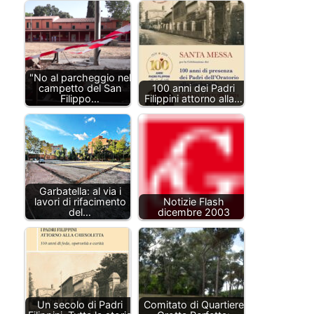
"No al parcheggio nel
campetto del San
100 anni dei Padri
Filippo…
Filippini attorno alla…
Garbatella: al via i
lavori di rifacimento
Notizie Flash
del…
dicembre 2003
Un secolo di Padri
Comitato di Quartiere