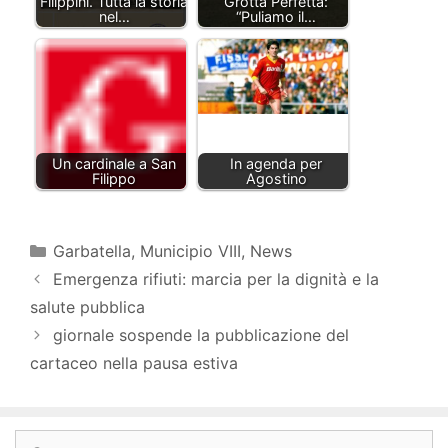
Filippini. Tutta la storia
Grotta Perfetta:
nel…
“Puliamo il…
Un cardinale a San
In agenda per
Filippo
Agostino
Garbatella
,
Municipio VIII
,
News
Emergenza rifiuti: marcia per la dignità e la
salute pubblica
giornale sospende la pubblicazione del
cartaceo nella pausa estiva