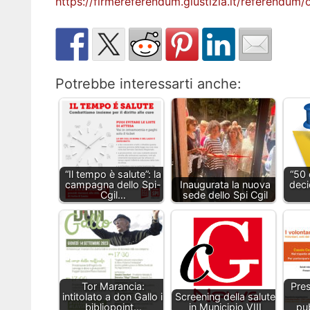
https://firmereferendum.giustizia.it/referendu
Potrebbe interessarti anche:
“Il tempo è salute”: la
“50 
campagna dello Spi-
Inaugurata la nuova
deci
Cgil…
sede dello Spi Cgil
Tor Marancia:
Pres
intitolato a don Gallo il
Screening della salute
bibliopoint…
in Municipio VIII
pu