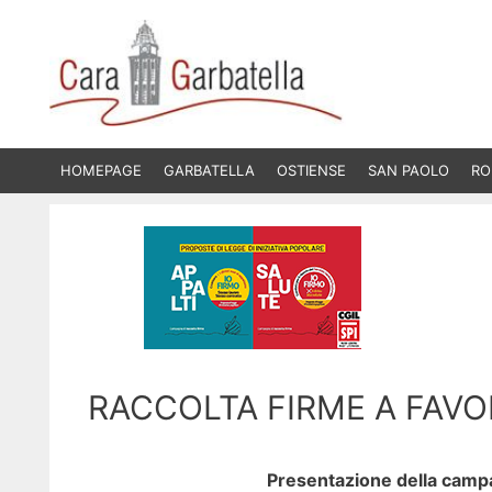
Vai
al
contenuto
HOMEPAGE
GARBATELLA
OSTIENSE
SAN PAOLO
RO
RACCOLTA FIRME A FAVO
Presentazione della campa