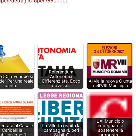
m/open/dettaglio-open/6500000
Referendum
e 50: ovunque si
Autonomia
de” Per una reale
Differenziata. Ecco
Al via la nuova Giunta
parità…
dove si…
dell’VIII Municipio
L’XI Municipio
entata al Casale
La Villetta ospita la
impegnato a
Ceribelli la
campagna “Liberi
sostenere la
bblicazione "I…
Subito”
proposta…