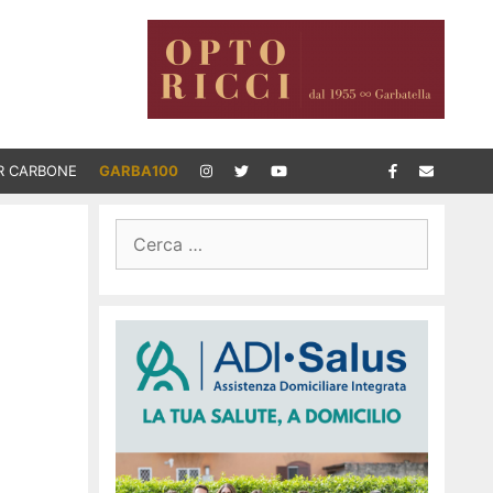
R CARBONE
GARBA100
Ricerca
per: