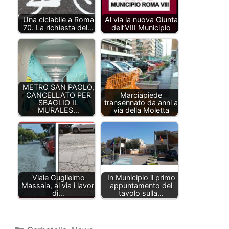
Una ciclabile a Roma
Al via la nuova Giunta
70. La richiesta del…
dell’VIII Municipio
METRO SAN PAOLO,
CANCELLATO PER
Marciapiede
SBAGLIO IL
transennato da anni a
MURALES…
via della Moletta
Viale Guglielmo
In Municipio il primo
Massaia, al via i lavori
appuntamento del
di…
tavolo sulla…
Categorie