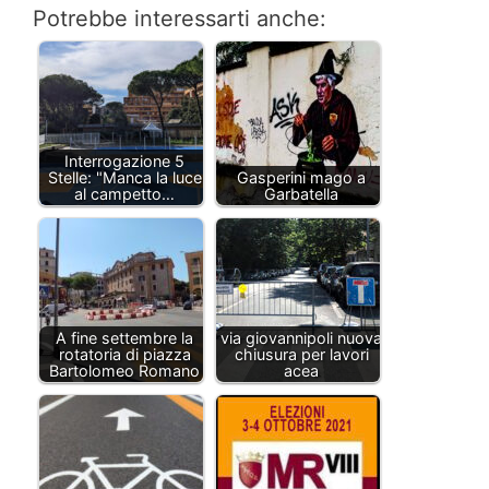
Potrebbe interessarti anche:
Interrogazione 5
Stelle: "Manca la luce
Gasperini mago a
al campetto…
Garbatella
A fine settembre la
via giovannipoli nuova
rotatoria di piazza
chiusura per lavori
Bartolomeo Romano
acea