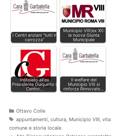
Municipio VIII(ex XI):
I Centri anziani “tutti in
la nuova Giunta
carrozza”
Municipale
Intitolato all'ex
Il welfare del
Presidente Giaquinto il
Municipio VIII si
Centro…
rinforza Rinnovato…
Categorie
Ottavo Colle
Tag
appuntamenti
,
cultura
,
Municipio VIII
,
vita
comune e storia locale