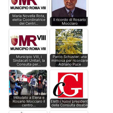
Maria Novella Rota,
eletta Coordinatrice
Il ricordo di Rosario
dei Centri…
Mocciaro
Municipio VIII, i
Parco Schuster: una
Sindacati Unitari, la
mimosa per ricordare
Consulta per…
Adriano Puce
Intitolato a Elena e
Rosario Mocciaro il
Eletti i nuovi presidenti
centro…
della Consulta disabili