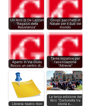
Un libro di De Lazzari
Coopi: pacchetti di
“Ragazzi della
Natale per il Sud del
Resistenza”
mondo
Tante iniziative per
Aperto in Via Giulio
l'associazione
Rocco un centro di…
"Altrevie"
La terza edizione del
libro “Garbatella tra
Libreria-teatro-tlon
storia e…