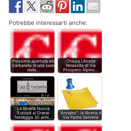
Potrebbe interessarti anche:
Prossima apertura alla
Chiusa Libreria
Garbatella di una sede
Rinascita di Via
della…
Prospero Alpino…
La libreria Nuova
Europa ai Granai
"Annales": la libreria di
festeggia 30 anni…
Via Padre Semeria