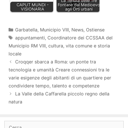
La Tenuta delle Tre
CAPUT MUNDI -
Fontane dal Medioevo
VISIONARIA
agli Orti urbani
Categorie
Garbatella
,
Municipio VIII
,
News
,
Ostiense
Tag
appuntamenti
,
Coordinatore dei CCSSAA del
Municipio RM VIII
,
cultura
,
vita comune e storia
locale
Croqqer sbarca a Roma: un ponte tra
tecnologia e umanità Creare connessioni tra le
varie esigenze degli abitanti di un quartiere per
condividere tempo, talento e competenze
La Valle della Caffarella piccolo regno della
natura
Ricerca