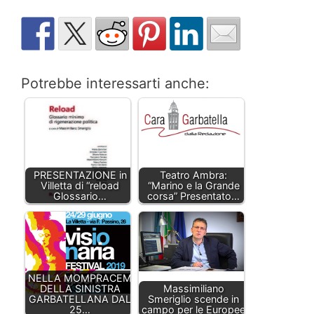
Potrebbe interessarti anche:
PRESENTAZIONE in
Teatro Ambra:
Villetta di “reload
“Marino e la Grande
Glossario…
corsa” Presentato…
NELLA MOMPRACEM
DELLA SINISTRA
Massimiliano
GARBATELLANA DAL
Smeriglio scende in
25…
campo per le Europee