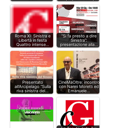
Roma XI: Sinistra e
“Si fa presto a dire
Libertà in festa
Sinistra”:
Quattro intense…
presentazione alla…
Presentato
CineMaOltre: incontro
all’Arcipelago “Sulla
con Nanni Moretti ed
riva sinistra del…
Emanuele…