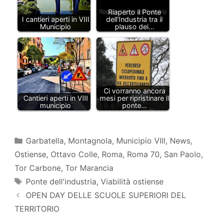
Riaperto il Ponte
I cantieri aperti in VIII
dell'Industria tra il
Municipio
plauso dei…
Ci vorranno ancora
Cantieri aperti in VIII
mesi per ripristinare Il
municipio
ponte…
Categorie
Garbatella
,
Montagnola
,
Municipio VIII
,
News
,
Ostiense
,
Ottavo Colle
,
Roma
,
Roma 70
,
San Paolo
,
Tor Carbone
,
Tor Marancia
Tag
Ponte dell'industria
,
Viabilità ostiense
OPEN DAY DELLE SCUOLE SUPERIORI DEL
TERRITORIO