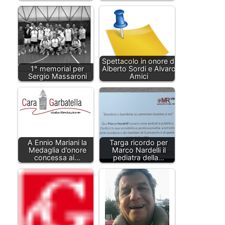
Spettacolo in onore di
1° memorial per
Alberto Sordi e Alvaro
Sergio Massaroni
Amici
A Ennio Mariani la
Targa ricordo per
Medaglia d’onore
Marco Nardelli il
concessa ai…
pediatra della…