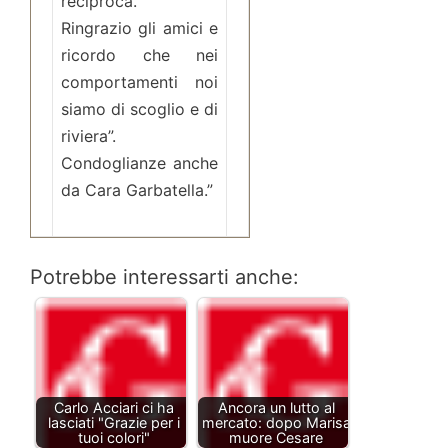
reciproca.
Ringrazio gli amici e
ricordo che nei
comportamenti noi
siamo di scoglio e di
riviera”.
Condoglianze anche
da Cara Garbatella.”
Potrebbe interessarti anche:
Carlo Acciari ci ha
Ancora un lutto al
lasciati "Grazie per i
mercato: dopo Marisa
tuoi colori"
muore Cesare