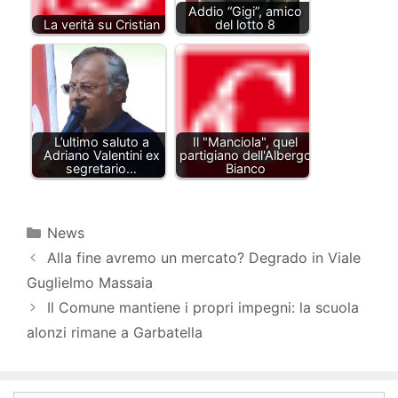
Addio “Gigi”, amico
La verità su Cristian
del lotto 8
L’ultimo saluto a
Il "Manciola", quel
Adriano Valentini ex
partigiano dell'Albergo
segretario…
Bianco
Categorie
News
Alla fine avremo un mercato? Degrado in Viale
Guglielmo Massaia
Il Comune mantiene i propri impegni: la scuola
alonzi rimane a Garbatella