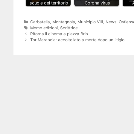
scuole del territorio
Corona virus
Categorie
Garbatella
,
Montagnola
,
Municipio VIII
,
News
,
Ostiens
Tag
Momo edizioni
,
Scrittrice
Ritorna il cinema a piazza Brin
Tor Marancia: accoltellato a morte dopo un litigio