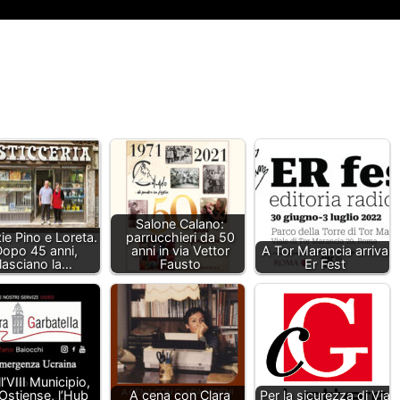
Salone Calano:
ie Pino e Loreta.
parrucchieri da 50
opo 45 anni,
anni in via Vettor
A Tor Marancia arriva
lasciano la…
Fausto
Er Fest
l’VIII Municipio,
’Ostiense, l’Hub
A cena con Clara
Per la sicurezza di Via