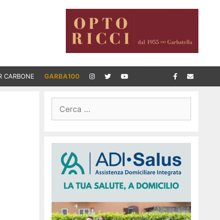
R CARBONE
GARBA100
Ricerca
per: