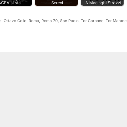
ACEA si sta…
Sereni
A.Macinghi Strozzi
e
,
Ottavo Colle
,
Roma
,
Roma 70
,
San Paolo
,
Tor Carbone
,
Tor Maranc