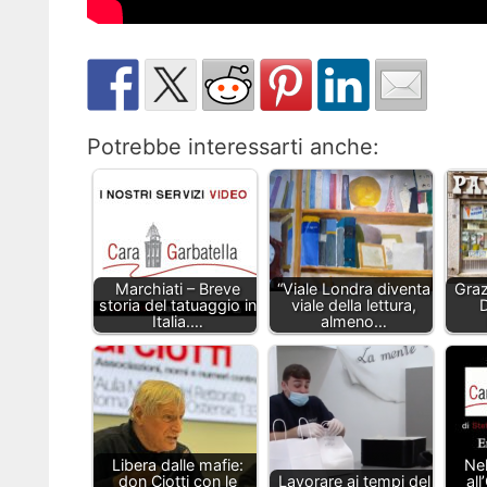
Potrebbe interessarti anche:
Marchiati – Breve
“Viale Londra diventa
Graz
storia del tatuaggio in
viale della lettura,
D
Italia.…
almeno…
Libera dalle mafie:
Nel
don Ciotti con le
Lavorare ai tempi del
all