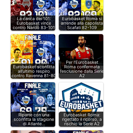
La carica dei 101:
Eurobasket Roma si
Eurobasket vince
arrende alla capolista
contro Nardò 83-101
Scafati 82-109
Per l’Eurobasket
Eurobasket sconfitta
Roma confermata
all’ultimo respiro
l’esclusione dalla Serie
contro Ravenna 81-80
A2
Riparte con una
Eurobasket Roma:
sconfitta la stagione
rigettato il ricorso, a
di Atlante…
rischio la Serie A2