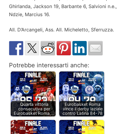
Ghirlanda, Jackson 19, Barbante 6, Salvioni n.e.,
Ndzie, Marcius 16.
All. D’Arcangeli, Ass. All. Micheletto, Sferruzza.
Potrebbe interessarti anche:
Quarta vittoria
Eurobasket Roma
consecutiva per
vince il derby laziale
Eurobasket Roma,…
contro Latina 84-78