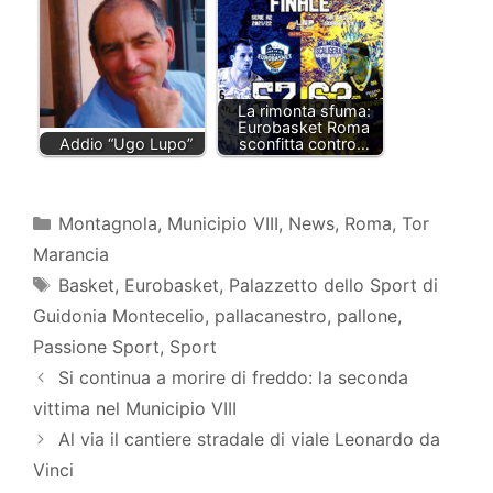
La rimonta sfuma:
Eurobasket Roma
Addio “Ugo Lupo”
sconfitta contro…
Categorie
Montagnola
,
Municipio VIII
,
News
,
Roma
,
Tor
Marancia
Tag
Basket
,
Eurobasket
,
Palazzetto dello Sport di
Guidonia Montecelio
,
pallacanestro
,
pallone
,
Passione Sport
,
Sport
Si continua a morire di freddo: la seconda
vittima nel Municipio VIII
Al via il cantiere stradale di viale Leonardo da
Vinci