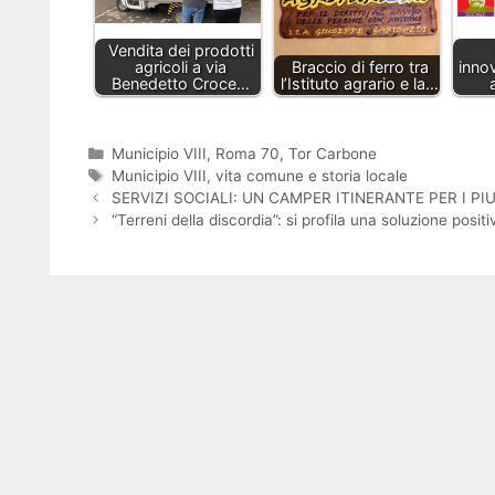
Vendita dei prodotti
agricoli a via
Braccio di ferro tra
innov
Benedetto Croce…
l’Istituto agrario e la…
Categorie
Municipio VIII
,
Roma 70
,
Tor Carbone
Tag
Municipio VIII
,
vita comune e storia locale
SERVIZI SOCIALI: UN CAMPER ITINERANTE PER I PIU
“Terreni della discordia”: si profila una soluzione posi