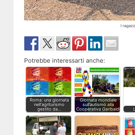
I ragazz
Potrebbe interessarti anche:
Roma: una giornata
Giornata mondiale
nell'agriturismo
sull’autismo alla
gestito da…
Cooperativa Garibaldi