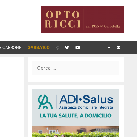
R CARBONE
GARBA100
Ricerca
per: