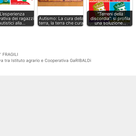
L’esperienza
“Terreni della
ativa dei ragazzi
Autismo: La cura della
discordia”: si profila
autistici alla…
terra, la terra che cura
una soluzione…
’ FRAGILI
tiva tra Istituto agrario e Cooperativa GaRIBALDi