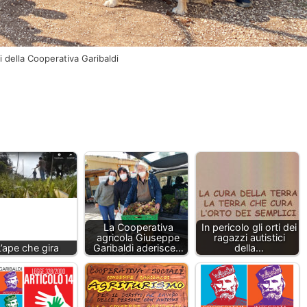
i della Cooperativa Garibaldi
La Cooperativa
In pericolo gli orti dei
agricola Giuseppe
ragazzi autistici
L’ape che gira
Garibaldi aderisce…
della…