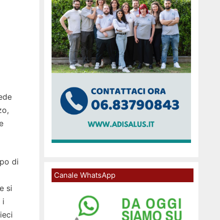
cede
zo,
e
ppo di
Canale WhatsApp
e si
 i
ieci