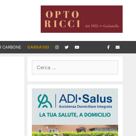
R CARBONE
GARBA100
Ricerca
per: