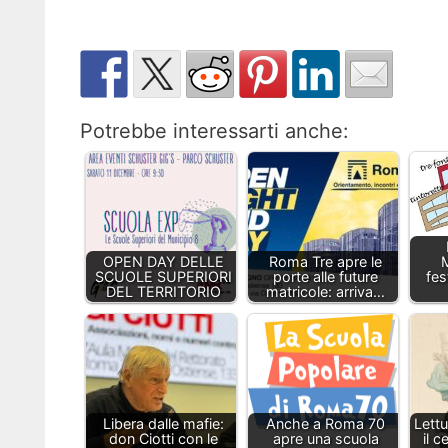
Potrebbe interessarti anche:
OPEN DAY DELLE
Roma Tre apre le
SCUOLE SUPERIORI
porte alle future
fes
DEL TERRITORIO
matricole: arriva…
Libera dalle mafie:
Anche a Roma 70
Lettu
don Ciotti con le
apre una scuola
il c