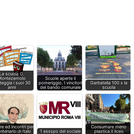
La scuola G.
Montezemolo
Scuole aperte il
teggia i suoi 30
pomeriggio. I vincitori
Garbatella 100 x la
anni
del bando comunale
scuola
re ed incontri per
Consumare meno
entenario di Italo
1 essspo del sociale
plastica.Il liceo