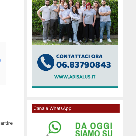
e
Canale WhatsApp
artire