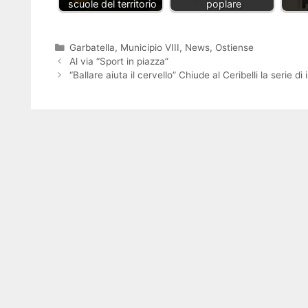
scuole del territorio
poplare
Categorie
Garbatella
,
Municipio VIII
,
News
,
Ostiense
Al via “Sport in piazza”
“Ballare aiuta il cervello” Chiude al Ceribelli la serie 