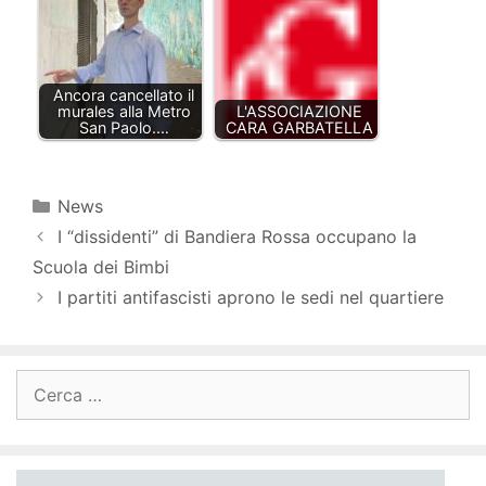
Ancora cancellato il
murales alla Metro
L'ASSOCIAZIONE
San Paolo.…
CARA GARBATELLA
Categorie
News
I “dissidenti” di Bandiera Rossa occupano la
Scuola dei Bimbi
I partiti antifascisti aprono le sedi nel quartiere
Ricerca
per: