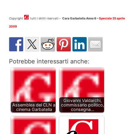
Copyright
tutti i diritti riservati –
Cara Garbatella Anno 6 –
Speciale 25 aprile
2009
Potrebbe interessarti anche:
Giovanni Valdarchi,
Assemblea del CLN al
commissario politico,
cinema Garbatella
consegna…